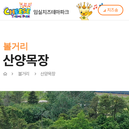
치즈송
볼거리
산양목장
볼거리
산양목장