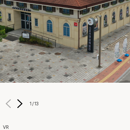
1
/
13
VR