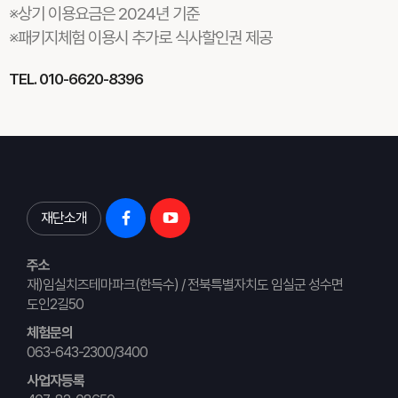
※상기 이용요금은 2024년 기준
※패키지체험 이용시 추가로 식사할인권 제공
TEL. 010-6620-8396
재단소개
주소
재)임실치즈테마파크(한득수) / 전북특별자치도 임실군 성수면
도인2길50
체험문의
063-643-2300/3400
사업자등록