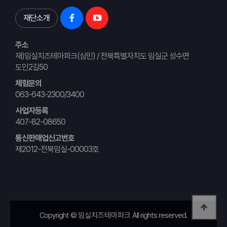
재단소개
주소
재)임실치즈테마파크(심민) / 전북특별자치도 임실군 성수면
도인2길50
체험문의
063-643-2300/3400
사업자등록
407-82-08650
통신판매업신고번호
제2012-전북임실-00003호
Copyright ©
임실치즈테마파크
All rights reserved.