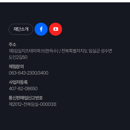
재단소개
주소
재)임실치즈테마파크(한득수) / 전북특별자치도 임실군 성수면
도인2길50
체험문의
063-643-2300/3400
사업자등록
407-82-08650
통신판매업신고번호
제2012-전북임실-00003호