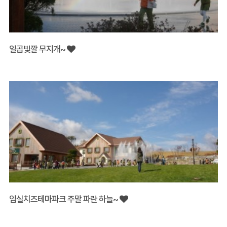
일곱빛깔 무지개~
임실치즈테마파크 주말 파란 하늘~