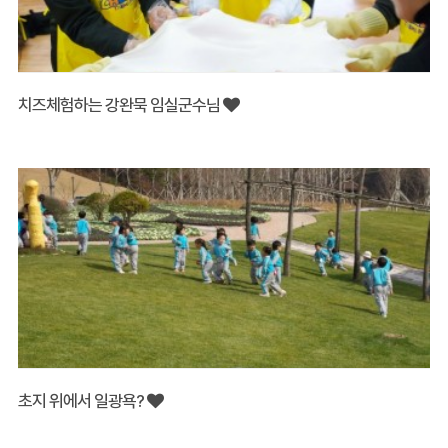
치즈체험하는 강완묵 임실군수님
초지 위에서 일광욕?