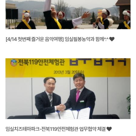
[4/14 첫번째 즐거운 음악여행] 임실필봉농악과 함께^.^
임실치즈테마파크-전북119안전체험관 업무협약 체결