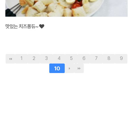
맛있는 치즈퐁듀~
1
2
3
4
5
6
7
8
9
10