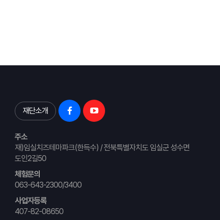
재단소개
주소
재)임실치즈테마파크(한득수) / 전북특별자치도 임실군 성수면
도인2길50
체험문의
063-643-2300/3400
사업자등록
407-82-08650