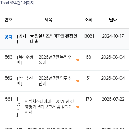
Total 564건
1 페이지
번호
제목
조회
날짜
★ 임실치즈테마파크 관광 안
13081
2024-10-17
[ 공지
공지
]
내 ★
563
2026년 7월 복리후
68
2026-08-04
[ 복리후생
비 ]
생비
562
2026년 7월 업무추
51
2026-08-04
[ 업무추진
비 ]
진비
561
[
173
2026-07-22
임실치즈테마파크 2026년 경
공
영평가 결과보고서 및 성과계
지
약서
]