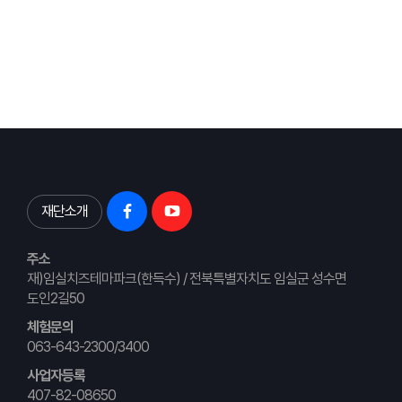
재단소개
주소
재)임실치즈테마파크(한득수) / 전북특별자치도 임실군 성수면
도인2길50
체험문의
063-643-2300/3400
사업자등록
407-82-08650