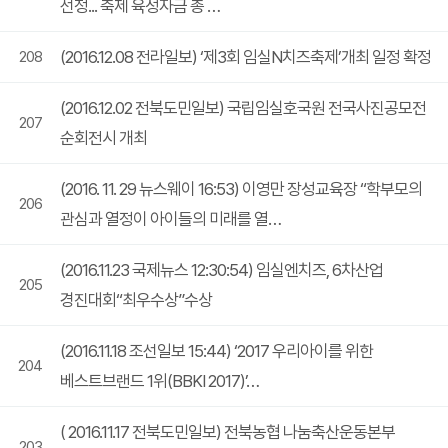
선정... 축제 육성자금 총 …
(2016.12.08 전라일보) ‘제3회 임실N치즈축제’개최 일정 확정
208
(2016.12.02 전북도민일보) 국립임실호국원 전국사진공모전
207
순회전시 개최
(2016. 11. 29 뉴스웨이 16:53) 이영만 장성교육장 “학부모의
206
관심과 열정이 아이들의 미래를 열…
(2016.11.23 국제뉴스 12:30:54) 임실엔치즈, 6차산업
205
경진대회“최우수상”수상
(2016.11.18 조선일보 15:44) ‘2017 우리아이를 위한
204
베스트브랜드 1위(BBKI 2017)’…
( 2016.11.17 전북도민일보) 전북농협 나눔축산운동본부
203