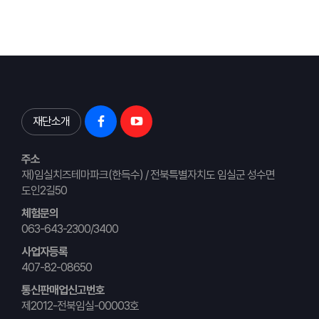
재단소개
주소
재)임실치즈테마파크(한득수) / 전북특별자치도 임실군 성수면
도인2길50
체험문의
063-643-2300/3400
사업자등록
407-82-08650
통신판매업신고번호
제2012-전북임실-00003호