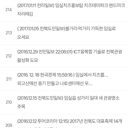
(2017.01.11 전라일보) 임실치즈홍보탑 치즈테마파크 랜드마크
214
자리매김
( 2017.01.05 전북도민일보)볼거리·먹거리 가득한 임실로
213
오세요
(2016.12.29 전민일보 22:06:01) ICT융복합 기술로 전북관광
212
활성화 도모
(2016. 12. 18 한국경제 15:59:16 ) 임실에서 치즈를…
211
외고산에선 옹기 만들고 나로센터에선 우…
(2016.12.15 전북도민일보) 임실읍 성가리 일대 새 관광명소
210
주목
(2016.12.12 투어코리아 12:15) 2017년 전북도 대표축제 14개
209