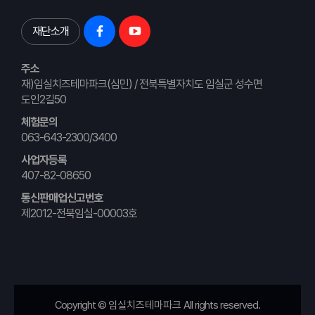
재단소개
주소
재)임실치즈테마파크(심민) / 전북특별자치도 임실군 성수면
도인2길50
체험문의
063-643-2300/3400
사업자등록
407-82-08650
통신판매업신고번호
제2012-전북임실-00003호
Copyright ©
임실치즈테마파크
All rights reserved.