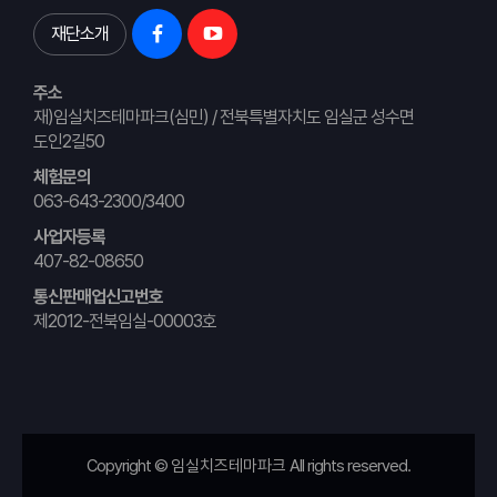
재단소개
주소
재)임실치즈테마파크(심민) / 전북특별자치도 임실군 성수면
도인2길50
체험문의
063-643-2300/3400
사업자등록
407-82-08650
통신판매업신고번호
제2012-전북임실-00003호
Copyright ©
임실치즈테마파크
All rights reserved.