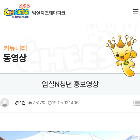
커뮤니티
동영상
임실N청년 홍보영상
1건
7,517회
19-05-13 14:16