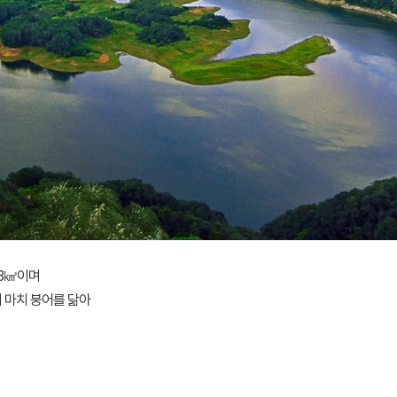
63㎢이며
이 마치 붕어를 닮아