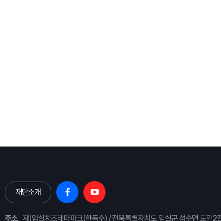
재단소개
주소
재)임실치즈테마파크(한득수) / 전북특별자치도 임실군 성수면 도인2길