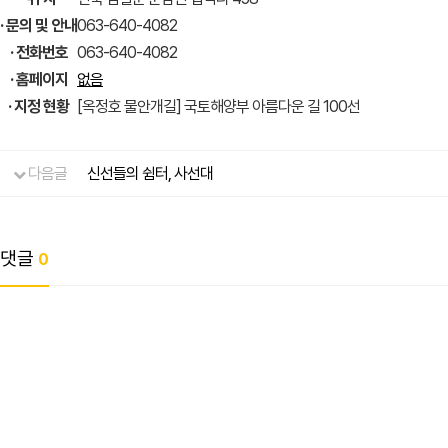
· 문의 및 안내
063-640-4082
· 전화번호
063-640-4082
· 홈페이지
없음
· 지정 현황
[옥정호 물안개길] 국토해양부 아름다운 길 100선
다음글
신선들의 쉼터, 사선대
댓글
0