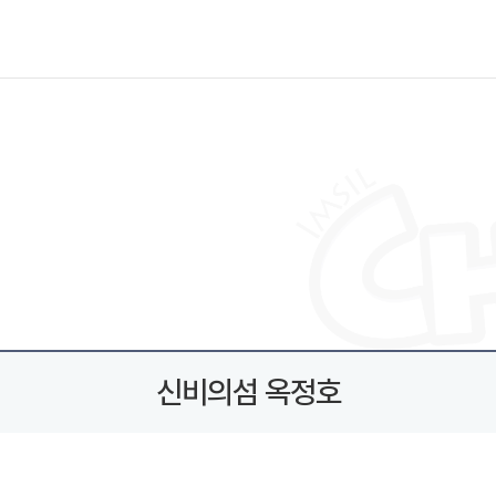
신비의섬 옥정호