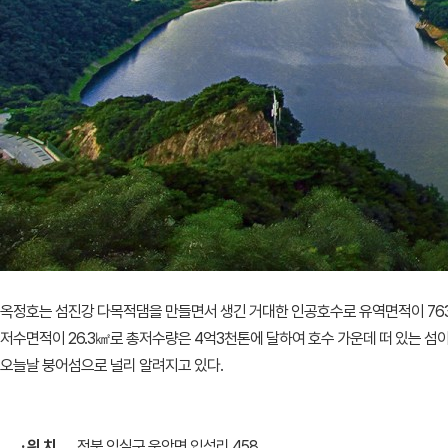
옥정호는 섬진강 다목적댐을 만들면서 생긴 거대한 인공호수로 유역면적이 7
저수면적이 26.3㎢로 총저수량은 4억3천톤에 달하여 호수 가운데 떠 있는 섬
오늘날 붕어섬으로 널리 알려지고 있다.
· 위 치
전북 임실군 운암면 입석리 458