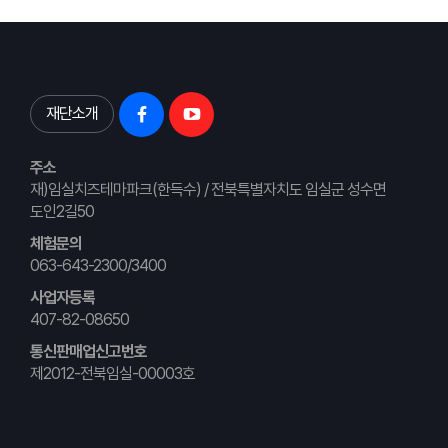
재단소개
주소
재)임실치즈테마파크(한득수) / 전북특별자치도 임실군 성수면
도인2길50
체험문의
063-643-2300/3400
사업자등록
407-82-08650
통신판매업신고번호
제2012-전북임실-00003호