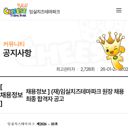
커뮤니티
공지사항
최고관리자
2,728회
26-01-27 18:02
[
채용정보 ] (재)임실치즈테마파크 원장 채용
채용정보
최종 합격자 공고
]