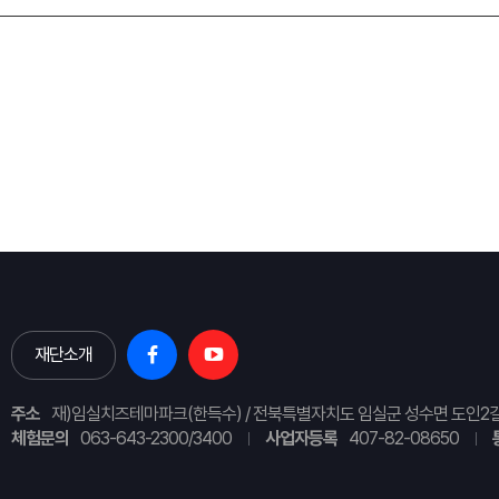
재단소개
주소
재)임실치즈테마파크(한득수) / 전북특별자치도 임실군 성수면 도인2길
체험문의
063-643-2300/3400
사업자등록
407-82-08650