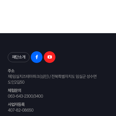
재단소개
주소
재)임실치즈테마파크(심민) / 전북특별자치도 임실군 성수면
도인2길50
체험문의
063-643-2300/3400
사업자등록
407-82-08650