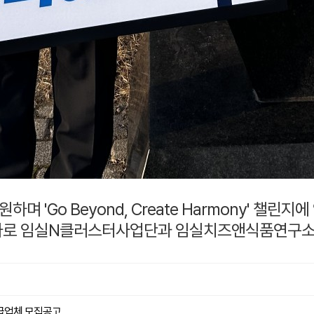
하며 'Go Beyond, Create Harmony' 챌
자로 임실N클러스터사업단과 임실치즈앤식품연구소
공급업체 모집공고