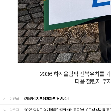
2036 하계올림픽 전북유치를 기원
다음 챌린지 주
이전글
(재)임실치즈테마파크 경영공시
다음글
2025 임실군 먹거리통합지원센터 공공(학교)급식 식재료 