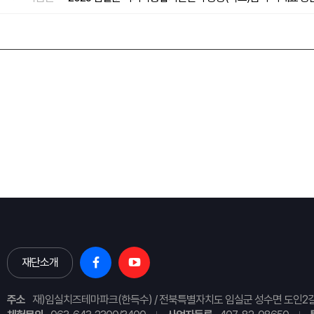
재단소개
주소
재)임실치즈테마파크(한득수) / 전북특별자치도 임실군 성수면 도인2길