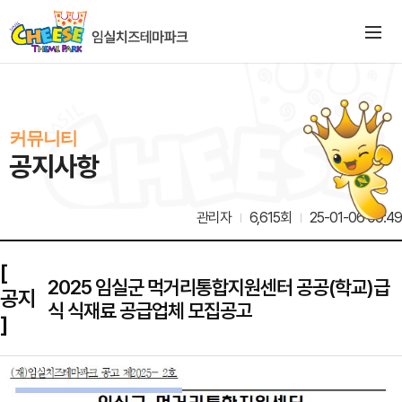
커뮤니티
공지사항
관리자
6,615회
25-01-06 09:49
[
2025 임실군 먹거리통합지원센터 공공(학교)급
공지
식 식재료 공급업체 모집공고
]