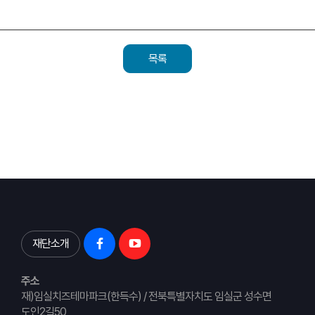
목록
재단소개
주소
재)임실치즈테마파크(한득수) / 전북특별자치도 임실군 성수면
도인2길50