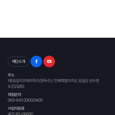
재단소개
주소
재)임실치즈테마파크(한득수) / 전북특별자치도 임실군 성수면
도인2길50
체험문의
063-643-2300/3400
사업자등록
407-82-08650