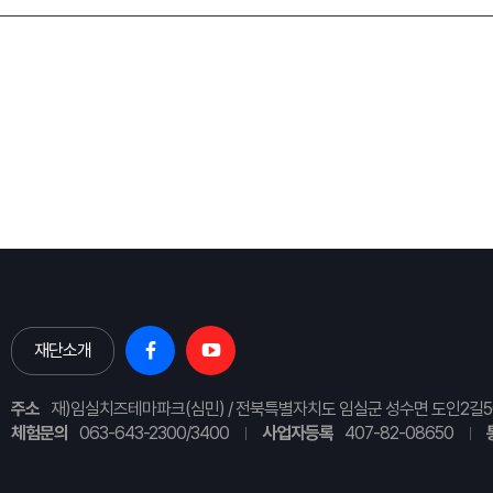
재단소개
주소
재)임실치즈테마파크(심민) / 전북특별자치도 임실군 성수면 도인2길5
체험문의
063-643-2300/3400
사업자등록
407-82-08650