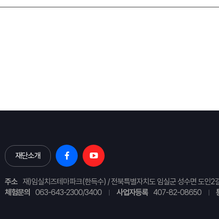
재단소개
주소
재)임실치즈테마파크(한득수) / 전북특별자치도 임실군 성수면 도인2길
체험문의
063-643-2300/3400
사업자등록
407-82-08650