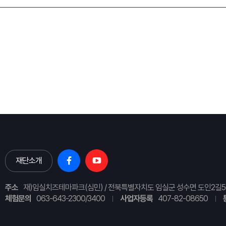
재단소개
주소
재)임실치즈테마파크(심민) / 전북특별자치도 임실군 성수면 도인2길5
체험문의
063-643-2300/3400
사업자등록
407-82-08650