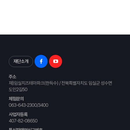
재단소개
주소
재)임실치즈테마파크(한득수) / 전북특별자치도 임실군 성수면
도인2길50
체험문의
063-643-2300/3400
사업자등록
407-82-08650