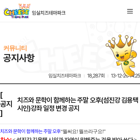
커뮤니티
공지사항
임실치즈테마파크
18,287회
13-12-26 14:25
[
치즈와 문학이 함께하는 주말 오후(섬진강 김용택
공지
시인)강좌 일정 변경 공지
]
치즈와 문학이 함께하는 주말 오후
“뭘써요! 뭘쓰라구요!”
찬스!
< 섬진강 김용택 시인과 자연이 말해주는 것을 받아 쓰다 >