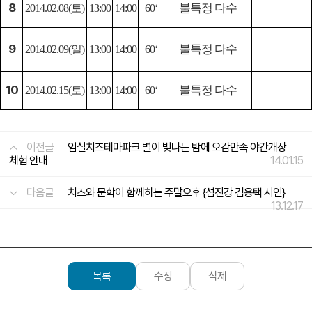
8
불특정 다수
2014.02.08(토)
13:00
14:00
60‘
9
불특정 다수
2014.02.09(일)
13:00
14:00
60‘
10
불특정 다수
2014.02.15(토)
13:00
14:00
60‘
이전글
임실치즈테마파크 별이 빛나는 밤에 오감만족 야간개장
체험 안내
14.01.15
다음글
치즈와 문학이 함께하는 주말오후 {섬진강 김용택 시인}
13.12.17
목록
수정
삭제