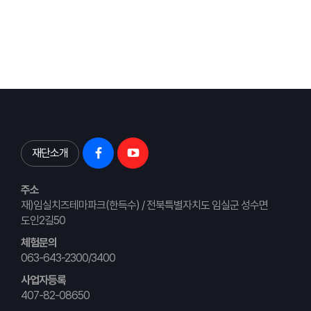
재단소개
주소
재)임실치즈테마파크(한득수) / 전북특별자치도 임실군 성수면
도인2길50
체험문의
063-643-2300/3400
사업자등록
407-82-08650