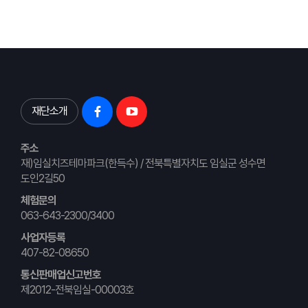
재단소개
주소
재)임실치즈테마파크(한득수) / 전북특별자치도 임실군 성수면
도인2길50
체험문의
063-643-2300/3400
사업자등록
407-82-08650
통신판매업신고번호
제2012-전북임실-00003호