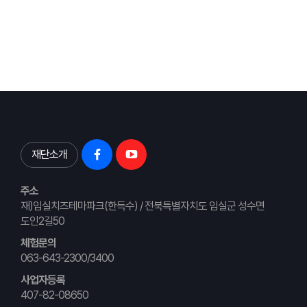
재단소개
주소
재)임실치즈테마파크(한득수) / 전북특별자치도 임실군 성수면
도인2길50
체험문의
063-643-2300/3400
사업자등록
407-82-08650