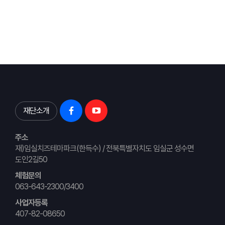
재단소개
주소
재)임실치즈테마파크(한득수) / 전북특별자치도 임실군 성수면
도인2길50
체험문의
063-643-2300/3400
사업자등록
407-82-08650