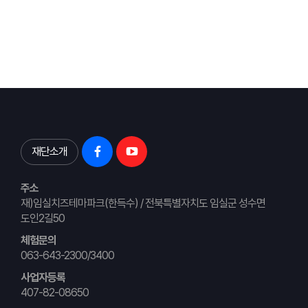
재단소개
주소
재)임실치즈테마파크(한득수) / 전북특별자치도 임실군 성수면
도인2길50
체험문의
063-643-2300/3400
사업자등록
407-82-08650