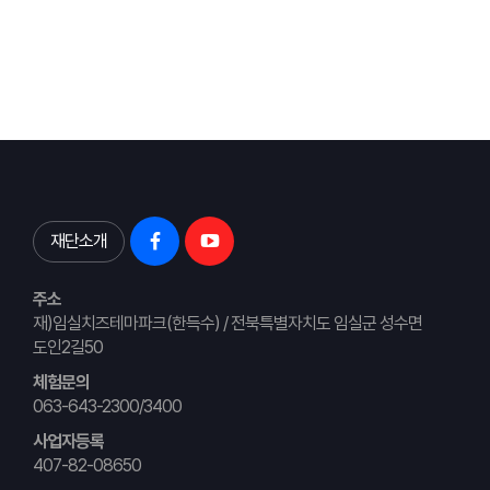
재단소개
주소
재)임실치즈테마파크(한득수) / 전북특별자치도 임실군 성수면
도인2길50
체험문의
063-643-2300/3400
사업자등록
407-82-08650