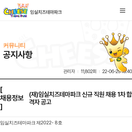
커뮤니티
공지사항
관리자
11,802회
22-06-29 16:40
[
(재)임실치즈테마파크 신규 직원 채용 1차 합
채용정보
격자 공고
]
2022- 8
임실치즈테마파크 제
호