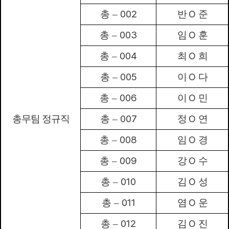
002
O
총
–
반
준
003
O
총
–
임
훈
004
O
총
–
최
희
005
O
총
–
이
다
006
O
총
–
이
민
007
O
총무팀 정규직
총
–
정
연
008
O
총
–
임
경
009
O
총
–
강
수
010
O
총
–
김
성
011
O
총
–
염
운
012
O
총
–
김
진