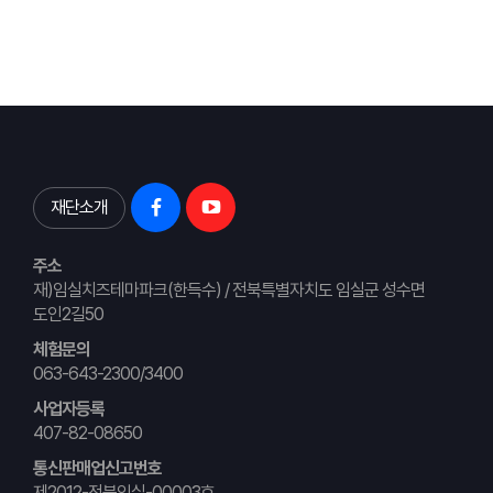
재단소개
주소
재)임실치즈테마파크(한득수) / 전북특별자치도 임실군 성수면
도인2길50
체험문의
063-643-2300/3400
사업자등록
407-82-08650
통신판매업신고번호
제2012-전북임실-00003호