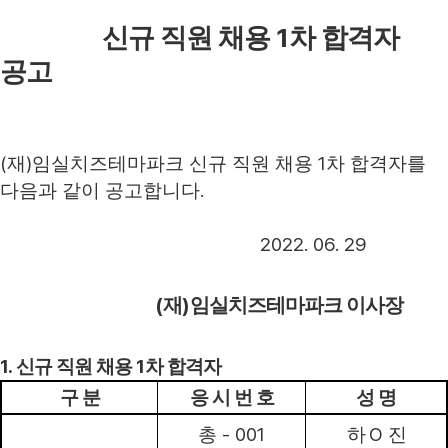
1
신규 직원 채용
차 합격자
공고
(
)
1
재
임실치즈테마파크 신규 직원 채용
차 합격자를
.
다음과 같이 공고합니다
2022. 06. 29
(
)
재
임실치즈테마파크 이사장
1.
1
신규 직원 채용
차 합격자
구 분
응 시 번 호
성 명
- 001
O
총
하
진