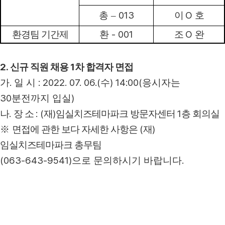
013
O
총
–
이
호
- 001
O
환경팀 기간제
환
조
완
2.
1
신규 직원 채용
차 합격자 면접
.
: 2022. 07. 06.(
) 14:00(
가
일 시
수
응시자는
30
)
분전까지 입실
.
: (
)
1
나
장 소
재
임실치즈테마파크 방문자센터
층 회의실
(
)
※
면접에 관한 보다 자세한 사항은
재
임실치즈테마파크 총무팀
(063-643-9541)
.
으로 문의하시기 바랍니다