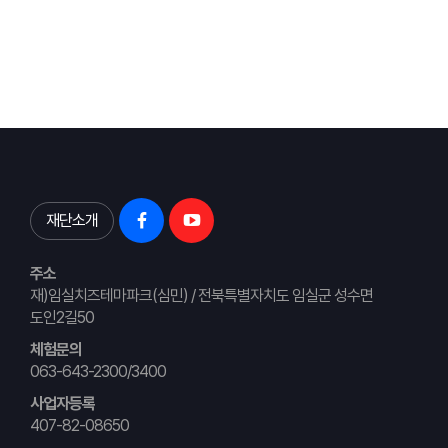
재단소개
주소
재)임실치즈테마파크(심민) / 전북특별자치도 임실군 성수면
도인2길50
체험문의
063-643-2300/3400
사업자등록
407-82-08650