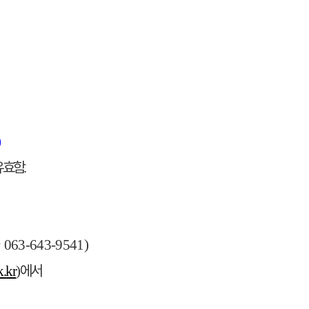
)
유효함
.
☎
063-643-9541)
에서
k.
kr
)