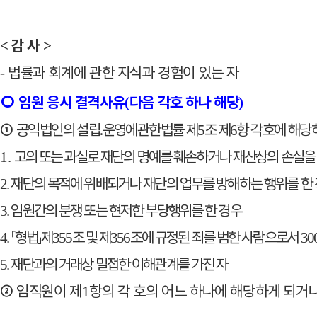
감 사
<
>
법률과 회계에 관한 지식과 경험이 있는 자
-
○
임원 응시 결격사유
다음 각
호 하나 해당
(
)
①
공익법인의 설립
․
운영에관한법률 제
조 제
항 각호에 해당
5
6
고의 또는 과실로 재단의 명예를 훼손하거나 재산상의 손실을
1.
재단의 목적에 위배되거나 재단의 업무를 방해하는 행위를 한
2.
임원간의 분쟁 또는 현저한 부당행위를 한 경우
3.
「
형법
」
제
조 및 제
조에 규정된 죄를 범한 사람으로서
4.
355
356
30
재단과의 거래상 밀접한 이해관계를 가진 자
5.
②
임직원이 제
항의 각 호의 어느 하나에 해당하게 되거
1