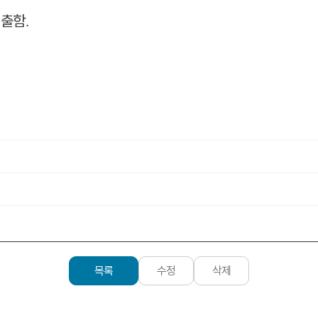
제출함
.
목록
수정
삭제