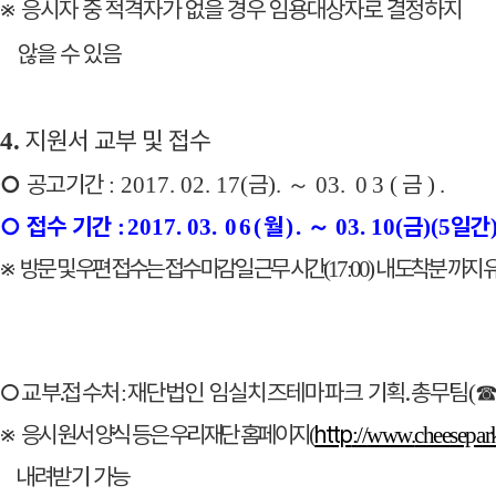
※
응시자 중 적격자가 없을 경우 임용대상자로 결정하지
않을 수 있음
지원서 교부 및 접수
4.
○
공고
기간
금
～
금
: 2017. 02. 17(
).
03.
03(
)
.
○
접수 기간
월
～
금
일간
:
2017. 03.
06(
)
.
03. 10(
)
(5
※
방문 및 우편 접수는 접수 마감일 근무 시간
내 도착분 까지 
(17:00)
○
교부
․
접수처
재단법인
임실치즈테마파크 기획
․
총무팀
:
(
※
응시 원서 양식 등은
우리
재단 홈페이지
http
(
:
//
www.
cheesepar
내려받기 가능