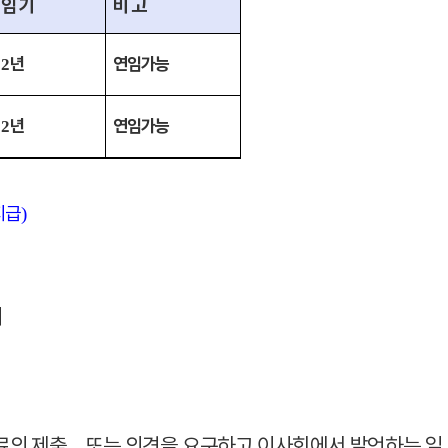
임 기
비 고
년
연임가능
2
년
연임가능
2
지급
)
터
료의
제출 또는 의견을 요구하고 이사회에서 발언하는 일