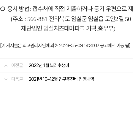
○
응시 방법
접수처에 직접 제출하거나 등기 우편으로
:
주
소
전라북도 임실군 임실읍 도인
길
(
:
566-881
2
50
재단법인 임실치즈테마파크 기획
․
총무부
)
[이 게시물은 최고관리자님에 의해 2023-05-09 14:31:07 공고에서 이동 됨]
이전글
2022년 1월 복리후생비
다음글
2021년 10~12월 업무추진비 집행내역