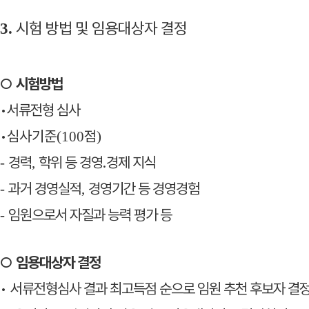
시험 방법 및 임용대상자 결정
3.
○
시험
방법
•
서류전형 심사
•
심사기준
점
(100
)
경력
학위 등 경영
․
경제 지식
-
,
과거 경영실적
경영기간 등 경영경험
-
,
임원으로서 자질과 능력 평가 등
-
○
임용대상자 결정
•
서류전형
심사 결과 최고득점 순으로 임원 추천 후보자 결