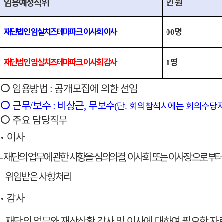
임용
예정
직위
인 원
재단법인 임실치즈테마파크 이사회
이사
명
00
재단법인 임실치즈테마파크 이사회
감사
명
1
○
임용
방법
공개모집에 의한 선임
:
○
근무
보수
비상근
무보수
/
:
,
단
회의
참석시에는
회의수당
(
.
○
주요 담당직무
•
이사
재단의 업무에 관한 사항을 심의의결
이사회 또는 이사장으로부
-
,
위임받은 사항 처리
•
감사
재단의 업무와 재산상황 감사 및 이사에 대하여 필요한 자
-