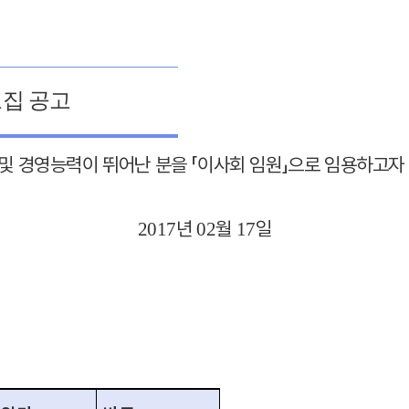
모집 공고
및 경영능력이 뛰어난 분을
「
이사회 임원
」
으로 임용하고자
년
월
일
2017
02
17