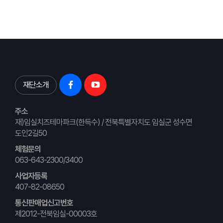
재단소개
주소
재)임실치즈테마파크(한득수) / 전북특별자치도 임실군 성수면
도인2길50
체험문의
063-643-2300/3400
사업자등록
407-82-08650
통신판매업신고번호
제2012-전북임실-00003호