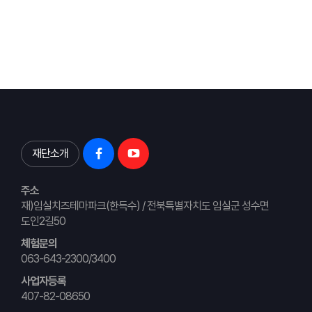
재단소개
주소
재)임실치즈테마파크(한득수) / 전북특별자치도 임실군 성수면
도인2길50
체험문의
063-643-2300/3400
사업자등록
407-82-08650