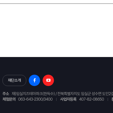
재단소개
주소
재)임실치즈테마파크(한득수) / 전북특별자치도 임실군 성수면 도인2길
체험문의
063-643-2300/3400
사업자등록
407-82-08650