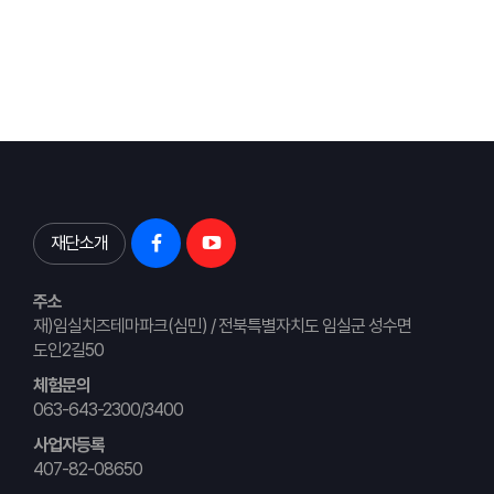
재단소개
주소
재)임실치즈테마파크(심민) / 전북특별자치도 임실군 성수면
도인2길50
체험문의
063-643-2300/3400
사업자등록
407-82-08650