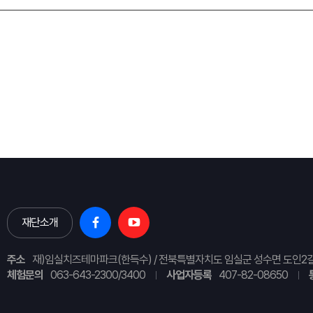
재단소개
주소
재)임실치즈테마파크(한득수) / 전북특별자치도 임실군 성수면 도인2길
체험문의
063-643-2300/3400
사업자등록
407-82-08650