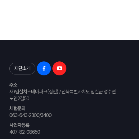
재단소개
주소
재)임실치즈테마파크(심민) / 전북특별자치도 임실군 성수면
도인2길50
체험문의
063-643-2300/3400
사업자등록
407-82-08650