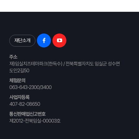
재단소개
주소
재)임실치즈테마파크(한득수) / 전북특별자치도 임실군 성수면
도인2길50
체험문의
063-643-2300/3400
사업자등록
407-82-08650
통신판매업신고번호
제2012-전북임실-00003호