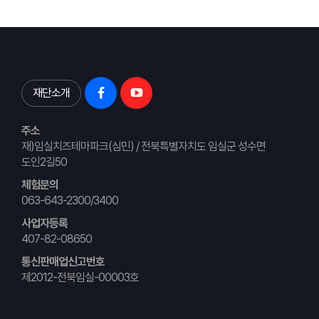
재단소개
주소
재)임실치즈테마파크(심민) / 전북특별자치도 임실군 성수면
도인2길50
체험문의
063-643-2300/3400
사업자등록
407-82-08650
통신판매업신고번호
제2012-전북임실-00003호