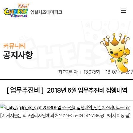
커뮤니티
공지사항
최고관리자
13,075회
18-07-13 15:17
[ 업무추진비 ]
2018년 6월 업무추진비 집행내역
p_xls_s.gif
201806업무추진비집행내역_임실치즈테마파크.xls
[이 게시물은 최고관리자님에 의해 2023-05-09 14:27:38 공고에서 이동 됨]