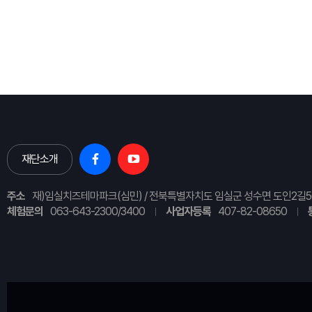
재단소개
주소
재)임실치즈테마파크(심민) / 전북특별자치도 임실군 성수면 도인2길5
체험문의
063-643-2300/3400
사업자등록
407-82-08650