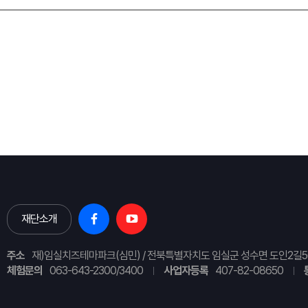
재단소개
주소
재)임실치즈테마파크(심민) / 전북특별자치도 임실군 성수면 도인2길5
체험문의
063-643-2300/3400
사업자등록
407-82-08650