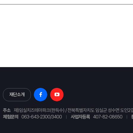
재단소개
주소
재)임실치즈테마파크(한득수) / 전북특별자치도 임실군 성수면 도인2길
체험문의
063-643-2300/3400
사업자등록
407-82-08650