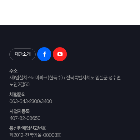
재단소개
주소
재)임실치즈테마파크(한득수) / 전북특별자치도 임실군 성수면
도인2길50
체험문의
063-643-2300/3400
사업자등록
407-82-08650
통신판매업신고번호
제2012-전북임실-00003호