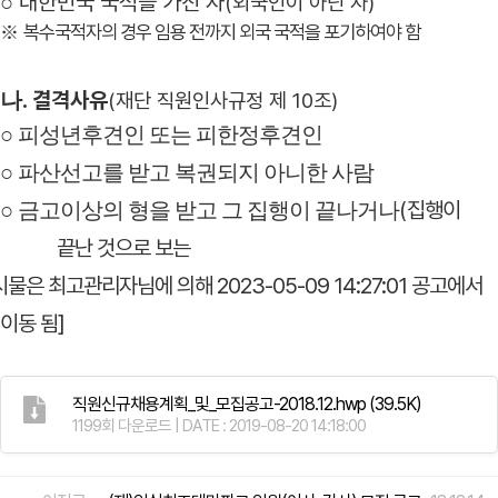
대한민국 국적을 가진 자
○
(
외국인이 아닌 자
)
복수국적자의 경우 임용 전까지 외국 국적을 포기하여야 함
※
.
결격사유
나
(
재단 직원인사규정 제
10
조
)
○
피성년후견인 또는 피한정후견인
○
파산선고를 받고 복권되지 아니한 사람
(
집행이
○
금고이상의 형을 받고 그 집행이 끝나거나
끝난 것으로 보는
시물은 최고관리자님에 의해 2023-05-09 14:27:01 공고에서
이동 됨]
직원신규채용계획_및_모집공고-2018.12.hwp
(39.5K)
1199회 다운로드 | DATE : 2019-08-20 14:18:00