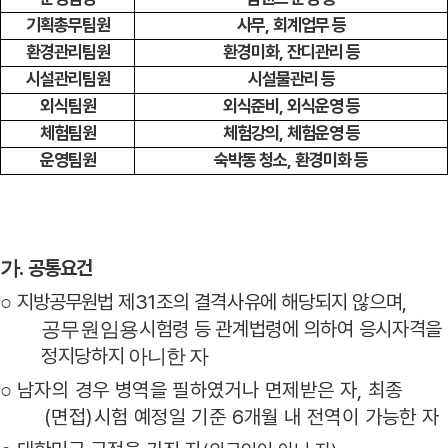
기획총무팀원
사무
,
회계업무 등
환경관리팀원
환경미화
,
잔디관리 등
시설관리팀원
시설물관리 등
외식팀원
외식준비
,
외식운영 등
체험팀원
체험강의
,
체험운영 등
운영팀원
숙박동 청소
,
환경미화 등
.
공통요건
가
지방공무원
법 제
31
조의 결격사유에 해당되지 않으며
,
○
시험령 등 관계법령에 의하여 응시자격을
공무원임용
정지당하지
아니한 자
남자의 경우 병역을 필하였거나 면제받은 자
,
최종
○
(
면접
)
시험 예정일 기준
6
개월 내 전역이 가능한 자