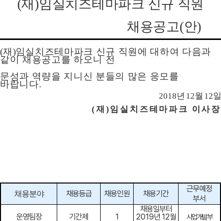
(
재
)
임실치즈테마파크 신규 직원
채용공고
(
안
)
(
재
)
임실치즈테마파크 신규 직원에 대하여 다음과
같이 채용공고를 하오니 전
문성과 역량을 지니신 분들의
많은 응모를
바랍니다
.
2018
년
12
월
12
일
(
재
)
임실치즈테마파크 이사장
근무예정
채용등급
채용인원
채용기간
채용분야
부서
채용일부터
운영팀장
기간제
1
2019
년
12
월
사업개발부