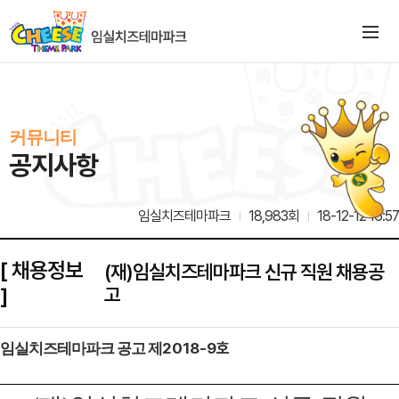
커뮤니티
공지사항
임실치즈테마파크
18,983회
18-12-12 16:57
[ 채용정보
(재)임실치즈테마파크 신규 직원 채용공
]
고
2018
-
9
호
임실치즈테마파크 공고 제