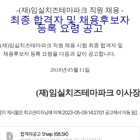
-(
재
)
임실치즈테마파크 직원 채용
-
최종 합격자 및 채용후보자
등록 요령 공고
(
재
)
임실치즈테마파크 직원 채용 시험 최종 합격자 및
채용후보자 등록
요령을 다음과 같이
공고합니다
.
2018
년
05
월
11
일
재
)
(
임실치즈테마파크 이사장
[이 게시물은 최고관리자님에 의해 2023-05-09 14:27:01 공고에서 이동 됨]
합격자공고 1.hwp
(68.5K)