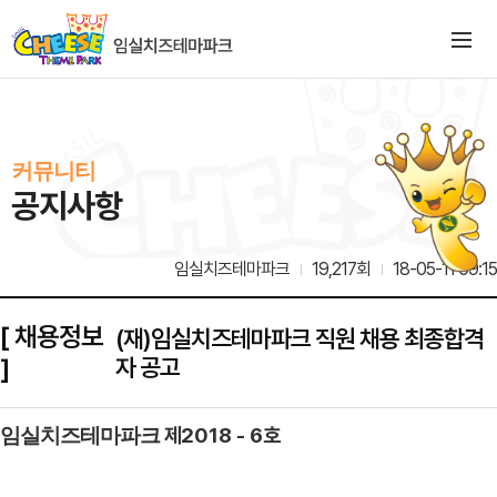
커뮤니티
공지사항
임실치즈테마파크
19,217회
18-05-11 09:15
[ 채용정보
(재)임실치즈테마파크 직원 채용 최종합격
]
자 공고
제
2018 - 6
호
임실치즈테마파크