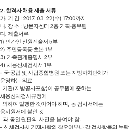
2.
합격자 채용 제출 서류
.
: 2017. 03. 22(
) 17:00
가
기 간
수
까지
.
:
2
·
나
장 소
방문자센터
층 기획
총무팀
.
다
제출서류
1)
5
민간인 신원진술서
부
2)
·
1
주민등록등
초본
부
3)
2
가족관계증명서
부
4)
1
채용신체검사서
부
-
·
국
공립 및 사립종합병원 또는 지방자치단체가
운영하는 의료
(
)
기관
지방공사포함
이 공무원에 준하는
채용신체검사규정에
,
의하여 발행한 것이어야 하며
동 검사서에는
응시원서에 붙인 것
.
과 동일원판의 사진을 붙여야 함
-
신체검사시 기재사항의 착오여부나 각 검사항목의 누락