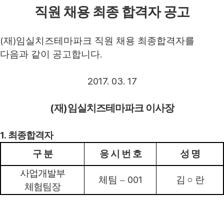
직원 채용 최종 합격자 공고
(
)
재
임실치즈테마파크 직원 채용 최종합격자를
.
다음과 같이 공고합니다
2017. 03. 17
(
)
재
임실치즈테마파크 이사장
1.
최종합격자
구 분
응 시 번 호
성 명
사업개발부
001
체팀
–
김
○
란
체험팀장