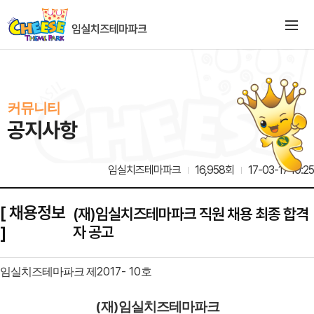
커뮤니티
공지사항
임실치즈테마파크
16,958회
17-03-17 10:25
[ 채용정보
(재)임실치즈테마파크 직원 채용 최종 합격
]
자 공고
2017- 10
임실치즈테마파크 제
호
(
)
재
임실치즈테마파크