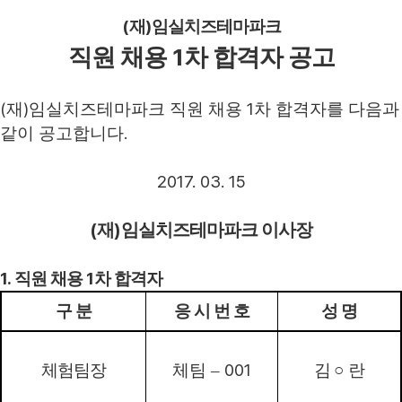
(
)
재
임실치즈테마파크
1
직원 채용
차 합격자 공고
(
)
1
재
임실치즈테마파크 직원 채용
차 합격자를 다음과
.
같이 공고합니다
2017. 03. 15
(
)
재
임실치즈테마파크 이사장
1.
1
직원 채용
차 합격자
구 분
응 시 번 호
성 명
001
체험팀장
체팀
–
김
○
란