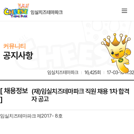
커뮤니티
공지사항
임실치즈테마파크
16,425회
17-03-15 11:32
[ 채용정보
(재)임실치즈테마파크 직원 채용 1차 합격
]
자 공고
2017- 8
임실치즈테마파크 제
호