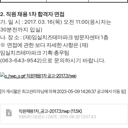
2.
1
직원 채용
차 합격자 면접
.
: 2017. 03. 16(
)
11:00(
가
일 시
목
오전
응시자는
30
)
분전까지 입실
.
: (
)
1
나
장 소
재
임실치즈테마파크 방문자센터
층
(
)
※
면접에 관한 보다 자세한 사항은
재
·
임실치즈테마파크 기획
총무팀
(063-643-9542)
.
으로 문의하시기 바랍니다
직원채용1차 공고-2017.3.hwp
[이 게시물은 최고관리자님에 의해 2023-05-09 14:26:37 공고에서 이동 됨]
직원채용1차_공고-2017.3.hwp
(11.5K)
1085회 다운로드 | DATE : 2019-08-20 13:57:43