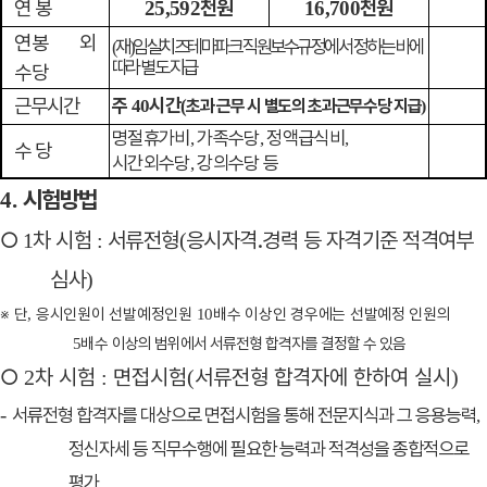
연 봉
천원
천원
25,592
16,700
연봉 외
재
임실치즈테마파크 직원보수규정에서 정하는 바에
(
)
따라 별도 지급
수당
근무시간
주
시간
40
(
초과 근무 시 별도의 초과근무수당 지급
)
명절휴가비
가족수당
정액급식비
,
,
,
수 당
시간외수당
강의수당 등
,
시험방법
4.
○
차 시험
서류전형
응시자격
․
경력 등 자격기준 적격여부
1
:
(
심사
)
※
단
응시인원이 선발예정인원
배수 이상인 경우에는 선발예정 인원의
,
10
배수
이상의 범위에서 서류전형 합격자를 결정할 수 있음
5
○
차 시험
면접시험
서류전형 합격자에 한하여 실시
2
:
(
)
-
서류전형 합격자를 대상으로 면접시험을 통해 전문지식과 그 응용능력
,
정신자세 등 직무수행에 필요한 능력과 적격성을 종합적으로
평가