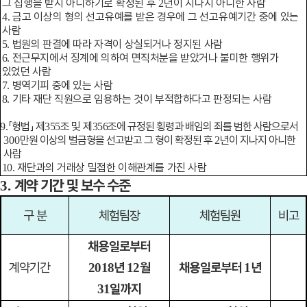
그 집행을 받지 아니하기로 확정된 후
년이 지나지 아니한 사람
2
금고 이상의 형의 선고유예를 받은 경우에 그 선고유예기간 중에 있는
4.
사람
법원의 판결에 따라 자격이 상실되거나 정지된 사람
5.
전근무지에서 징계에 의하여 면직처분을 받았거나 불미한 행위가
6.
있었던 사람
병역기피 중에 있는 사람
7.
기타 재단 직원으로 임용하는 것이 부적합하다고 판정되는 사람
8.
「
형법
」
제
조 및 제
조에 규정된 횡령과 배임의 죄를 범한 사람으로서
9.
355
356
만원 이상의 벌금형을 선고받고 그 형이 확정된 후
년이 지나지 아니한
300
2
사람
재단과의 거래상 밀접한 이해관계를 가진 사람
10.
계약 기간 및 보수 수준
3.
구 분
체험팀장
체험팀원
비고
채용일로부터
계약기간
년
월
채용일로부터
년
2018
12
1
일까지
31