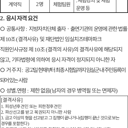
․
체험강의 및 체험
명
계약직
2
체험팀원
운영 등
응시 자격 요건
2.
○
공통사항
지방자치단체 출자
ㆍ
출연기관의 운영에 관한 법률
:
제
조
결격사유
및 재단법인 임실치즈테마파크
10
(
)
직원인사규정 제
조
결격의 사유
의 결격사유에 해당되지
10
(
)
않고
기타법령에 의하여 응시
자격이 정지되지 아니한 자
,
○
거 주 지
공고일 현재부터 최종 시험일까지 임실군 내 주민등록이
:
되어
있는 사람
○
성별
․
연령
제한 없음
남자의 경우 병역필 또는 면제자
:
(
)
결격사유
[
]
피성년후견인 또는 피한정후견인
1.
파산선고를 받고 복권되지 아니한 사람
2.
금
고 이상의 형을 선고받고 그 집행이 끝나거나
집행이 끝난 것으로 보는
3.
(
경우를 포함
한다
)