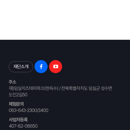
재단소개
주소
재)임실치즈테마파크(한득수) / 전북특별자치도 임실군 성수면
도인2길50
체험문의
063-643-2300/3400
사업자등록
407-82-08650