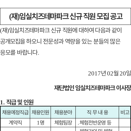
재
임실치즈테마파크 신규 직원 모집 공고
(
)
재
임실치즈테마파크 신규 직원에 대하여 다음과
같이
(
)
공개모집을
하오니 전문성과 역량을 있는 분들의 많은
응모를
바랍니다
.
년
월
일
2017
02
20
재단법인 임실치즈테마파크 이사장
직급 및 인원
1.
채용예정직급
채용인원
채용분야
직 무 내 용
비고
계약직
명
체험팀장
․
체험전반운영 등
1