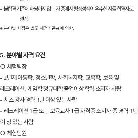
불합격 기준에 해당하지 않는 자 중에서 평정성적이 우수한 자를 합격자로
-
결정
※
분야별 채점은 별도 채점기준표에 의함
.
분야별 자격 요건
5.
○
체험팀장
년제 아동학
청소년학
사회복지학
교육학
보육 및
- 2
,
,
,
,
레크레이션
게임학 정규대학 졸업이상 학력 소지자
사람
,
치즈 강사 경력
년 이상 있는 사람
-
3
레크레이션
급 또는 보육교사
급 자격증 소지자 중 경력
년
-
1
1
3
이 상 있는 사람
○
체험팀원