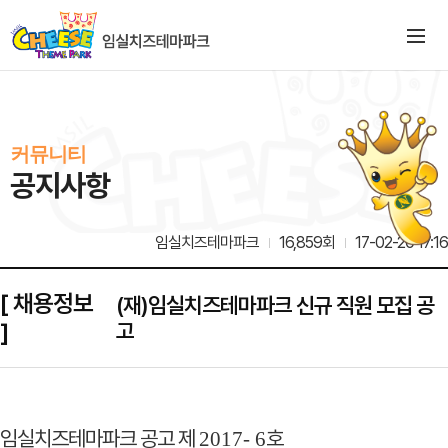
커뮤니티
공지사항
임실치즈테마파크
16,859회
17-02-20 17:16
[ 채용정보
(재)임실치즈테마파크 신규 직원 모집 공
]
고
임실치즈테마파크 공고 제
호
2017- 6