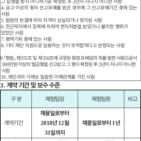
그 집행을 받지 아니하기로 확정된 후
년이 지나지 아니한 사람
2
금고 이상의 형의 선고유예를 받은 경우에 그 선고유예기간 중에 있는
4.
사람
법원의 판결에 따라 자격이 상실되거나 정지된 사람
5.
전근무지에서 징계에 의하여 면직처분을 받았거나 불미한 행위가
6.
있었던 사람
병역기피 중에 있는 사람
7.
기타 재단 직원으로 임용하는 것이 부적합하다고 판정되는 사람
8.
「
형법
」
제
조 및 제
조에 규정된 횡령과 배임의 죄를 범한 사람으로서
9.
355
356
만원 이상의 벌금형을 선고받고 그 형이 확정된 후
년이 지나지 아니한
300
2
사람
재단과의 거래상 밀접한 이해관계를 가진 사람
10.
계약 기간 및 보수 수준
3.
구 분
체험팀장
체험팀원
비고
채용일로부터
계약기간
년
월
채용일로부터
년
2018
12
1
일까지
31