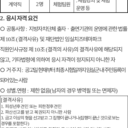
․
체험강의 및 체험
명
계약직
2
체험팀원
운영 등
응시 자격 요건
2.
○
공통사항
지방자치단체 출자
ㆍ
출연기관의 운영에 관한 법률
:
제
조
결격사유
및 재단법인 임실치즈테마파크
10
(
)
직원인사규정 제
조
결격의 사유
의 결격사유에 해당되지
10
(
)
않고
기타법령에 의하여 응시
자격이 정지되지 아니한 자
,
○
거 주 지
공고일 현재부터 최종 시험일까지 임실군 내 주민등록이
:
되어
있는 사람
○
성별
․
연령
제한 없음
남자의 경우 병역필 또는 면제자
:
(
)
결격사유
[
]
피성년후견인 또는 피한정후견인
1.
파산선고를 받고 복권되지 아니한 사람
2.
금
고 이상의 형을 선고받고 그 집행이 끝나거나
집행이 끝난 것으로 보는
3.
(
경우를 포함
한다
)