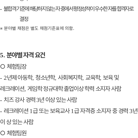
불합격 기준에 해당하지 않는 자 중에서 평정성적이 우수한 자를 합격자로
-
결정
※
분야별 채점은 별도 채점기준표에 의함
.
분야별 자격 요건
5.
○
체험팀장
년제 아동학
청소년학
사회복지학
교육학
보육 및
- 2
,
,
,
,
레크레이션
게임학 정규대학 졸업이상 학력 소지자
사람
,
치즈 강사 경력
년 이상 있는 사람
-
3
레크레이션
급 또는 보육교사
급 자격증 소지자 중 경력
년
-
1
1
3
이 상 있는 사람
○
체험팀원