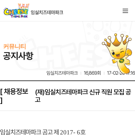
커뮤니티
공지사항
임실치즈테마파크
16,869회
17-02-20 17:16
[ 채용정보
(재)임실치즈테마파크 신규 직원 모집 공
]
고
임실치즈테마파크 공고 제
호
2017- 6