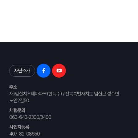
재단소개
주소
재)임실치즈테마파크(한득수) / 전북특별자치도 임실군 성수면
도인2길50
체험문의
063-643-2300/3400
사업자등록
407-82-08650