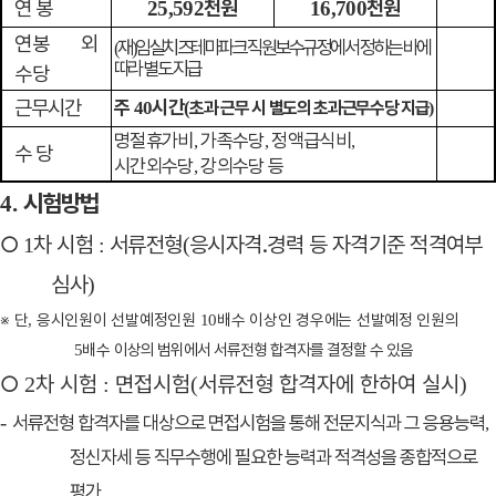
연 봉
천원
천원
25,592
16,700
연봉 외
재
임실치즈테마파크 직원보수규정에서 정하는 바에
(
)
따라 별도 지급
수당
근무시간
주
시간
40
(
초과 근무 시 별도의 초과근무수당 지급
)
명절휴가비
가족수당
정액급식비
,
,
,
수 당
시간외수당
강의수당 등
,
시험방법
4.
○
차 시험
서류전형
응시자격
․
경력 등 자격기준 적격여부
1
:
(
심사
)
※
단
응시인원이 선발예정인원
배수 이상인 경우에는 선발예정 인원의
,
10
배수
이상의 범위에서 서류전형 합격자를 결정할 수 있음
5
○
차 시험
면접시험
서류전형 합격자에 한하여 실시
2
:
(
)
-
서류전형 합격자를 대상으로 면접시험을 통해 전문지식과 그 응용능력
,
정신자세 등 직무수행에 필요한 능력과 적격성을 종합적으로
평가