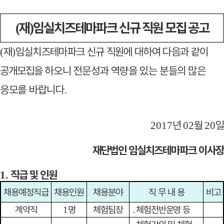
재
임실치즈테마파크 신규 직원 모집 공고
(
)
재
임실치즈테마파크 신규 직원에 대하여 다음과
같이
(
)
공개모집을
하오니 전문성과 역량을 있는 분들의 많은
응모를
바랍니다
.
년
월
일
2017
02
20
재단법인 임실치즈테마파크 이사장
직급 및 인원
1.
채용예정직급
채용인원
채용분야
직 무 내 용
비고
계약직
명
체험팀장
․
체험전반운영 등
1