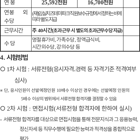
연 봉
천원
천원
25,592
16,700
연봉 외
재
임실치즈테마파크 직원보수규정에서 정하는 바에
(
)
따라 별도 지급
수당
근무시간
주
시간
40
(
초과 근무 시 별도의 초과근무수당 지급
)
명절휴가비
가족수당
정액급식비
,
,
,
수 당
시간외수당
강의수당 등
,
시험방법
4.
○
차 시험
서류전형
응시자격
․
경력 등 자격기준 적격여부
1
:
(
심사
)
※
단
응시인원이 선발예정인원
배수 이상인 경우에는 선발예정 인원의
,
10
배수
이상의 범위에서 서류전형 합격자를 결정할 수 있음
5
○
차 시험
면접시험
서류전형 합격자에 한하여 실시
2
:
(
)
-
서류전형 합격자를 대상으로 면접시험을 통해 전문지식과 그 응용능력
,
정신자세 등 직무수행에 필요한 능력과 적격성을 종합적으로
평가