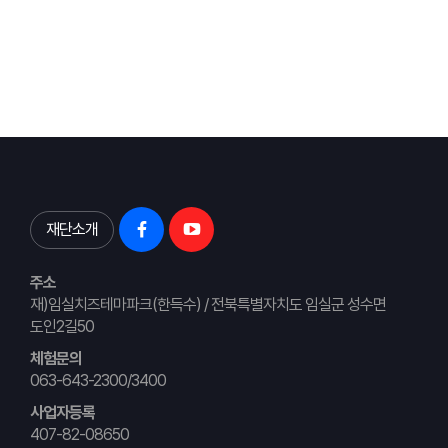
재단소개
주소
재)임실치즈테마파크(한득수) / 전북특별자치도 임실군 성수면
도인2길50
체험문의
063-643-2300/3400
사업자등록
407-82-08650