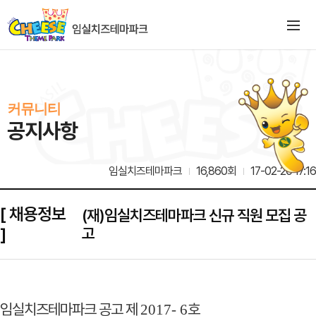
커뮤니티
공지사항
임실치즈테마파크
16,860회
17-02-20 17:16
[ 채용정보
(재)임실치즈테마파크 신규 직원 모집 공
]
고
임실치즈테마파크 공고 제
호
2017- 6