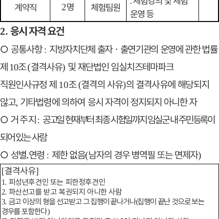
․
체험강의 및 체험
명
계약직
2
체험팀원
운영 등
응시 자격 요건
2.
○
공통사항
지방자치단체 출자
ㆍ
출연기관의 운영에 관한 법률
:
제
조
결격사유
및 재단법인 임실치즈테마파크
10
(
)
직원인사규정 제
조
결격의 사유
의 결격사유에 해당되지
10
(
)
않고
기타법령에 의하여 응시
자격이 정지되지 아니한 자
,
○
거 주 지
공고일 현재부터 최종 시험일까지 임실군 내 주민등록이
:
되어
있는 사람
○
성별
․
연령
제한 없음
남자의 경우 병역필 또는 면제자
:
(
)
결격사유
[
]
피성년후견인 또는 피한정후견인
1.
파산선고를 받고 복권되지 아니한 사람
2.
금
고 이상의 형을 선고받고 그 집행이 끝나거나
집행이 끝난 것으로 보는
3.
(
경우를 포함
한다
)