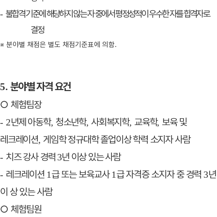
불합격 기준에 해당하지 않는 자 중에서 평정성적이 우수한 자를 합격자로
-
결정
※
분야별 채점은 별도 채점기준표에 의함
.
분야별 자격 요건
5.
○
체험팀장
년제 아동학
청소년학
사회복지학
교육학
보육 및
- 2
,
,
,
,
레크레이션
게임학 정규대학 졸업이상 학력 소지자
사람
,
치즈 강사 경력
년 이상 있는 사람
-
3
레크레이션
급 또는 보육교사
급 자격증 소지자 중 경력
년
-
1
1
3
이 상 있는 사람
○
체험팀원