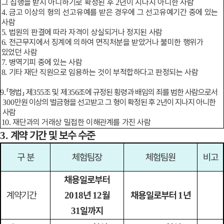
그 집행을 받지 아니하기로 확정된 후
년이 지나지 아니한 사람
2
금고 이상의 형의 선고유예를 받은 경우에 그 선고유예기간 중에 있는
4.
사람
법원의 판결에 따라 자격이 상실되거나 정지된 사람
5.
전근무지에서 징계에 의하여 면직처분을 받았거나 불미한 행위가
6.
있었던 사람
병역기피 중에 있는 사람
7.
기타 재단 직원으로 임용하는 것이 부적합하다고 판정되는 사람
8.
「
형법
」
제
조 및 제
조에 규정된 횡령과 배임의 죄를 범한 사람으로서
9.
355
356
만원 이상의 벌금형을 선고받고 그 형이 확정된 후
년이 지나지 아니한
300
2
사람
재단과의 거래상 밀접한 이해관계를 가진 사람
10.
계약 기간 및 보수 수준
3.
구 분
체험팀장
체험팀원
비고
채용일로부터
계약기간
년
월
채용일로부터
년
2018
12
1
일까지
31