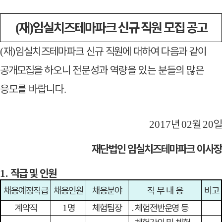
재
임실치즈테마파크 신규 직원 모집 공고
(
)
재
임실치즈테마파크 신규 직원에 대하여 다음과
같이
(
)
공개모집을
하오니 전문성과 역량을 있는 분들의 많은
응모를
바랍니다
.
년
월
일
2017
02
20
재단법인 임실치즈테마파크 이사장
직급 및 인원
1.
채용예정직급
채용인원
채용분야
직 무 내 용
비고
계약직
명
체험팀장
․
체험전반운영 등
1