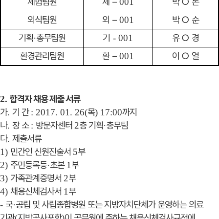
체험팀원
체
–
박
○
돈
001
외식팀원
외
–
박
○
순
001
기획
총무팀원
기
유
○
경
·
- 001
환경관리팀원
환
–
이
○
열
001
합격자 채용 제출 서류
2.
가
기 간
목
까지
.
: 2017. 01. 26(
) 17:00
나
장 소
방문자센터
층 기획
총무팀
.
:
2
·
다
제출서류
.
민간인 신원진술서
부
1)
5
주민등록등
초본
부
2)
·
1
가족관계증명서
부
3)
2
채용신체검사서
부
4)
1
국
공립 및 사립종합병원 또는 지방자치단체가 운영하는 의료
-
·
기관
지방공사포함
이 공무원에 준하는 채용신체검사규정에
(
)