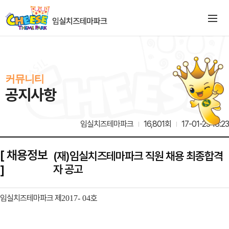
커뮤니티
공지사항
임실치즈테마파크
16,801회
17-01-23 16:23
[ 채용정보
(재)임실치즈테마파크 직원 채용 최종합격
]
자 공고
임실치즈테마파크 제
호
2017- 04